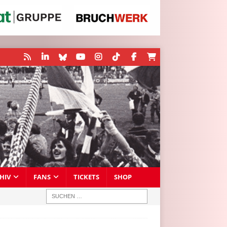
HIV
FANS
TICKETS
SHOP