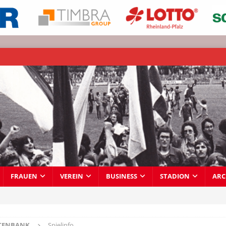
FRAUEN
VEREIN
BUSINESS
STADION
ARC
TENBANK
Spielinfo