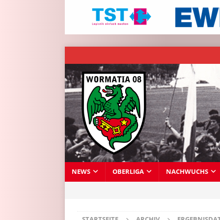
NEWS
OBERLIGA
NACHWUCHS
STARTSEITE
ARCHIV
ERGEBNISDA