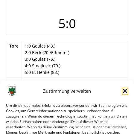
5:0
Tore
1:0 Goulas (43.)
2:0 Beck (70./Elfmeter)
3:0 Goulas (76.)
4:0 Smajlovic (79.)
5:0 B. Henke (88.)
Info
Stadtmeisterschaft, Viertelfinale
Zustimmung verwalten
Wormatia Worms II
Schreiner (70. Scherer) – Beck, Stark, Bullinger,
Um dir ein optimales Erlebnis zu bieten, verwenden wir Technologien wie
Hiemeleers – J. Henke (70. Raupbach), Ghawas
Cookies, um Geräteinformationen zu speichern und/oder darauf
(40. Demir), Juric (40. Goulas), Yamada (65. B.
zuzugreifen. Wenn du diesen Technologien zustimmst, können wir Daten
Henke), Schaidaiy – Qyqalla (50. Smajlovic).
wie das Surfverhalten oder eindeutige IDs auf dieser Website
verarbeiten. Wenn du deine Zustimmung nicht erteilst oder zurückziehst,
können bestimmte Merkmale und Funktionen beeinträchtigt werden.