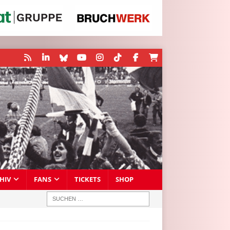
HIV
FANS
TICKETS
SHOP