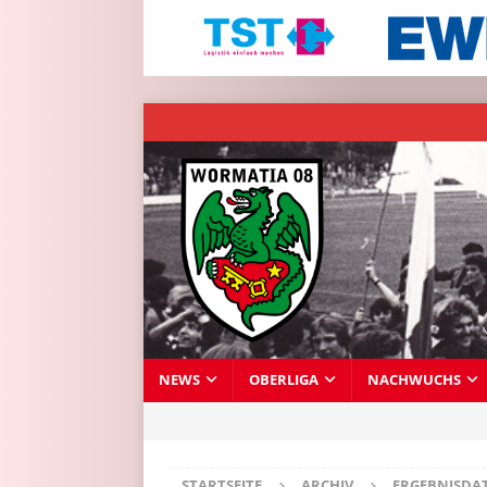
NEWS
OBERLIGA
NACHWUCHS
STARTSEITE
ARCHIV
ERGEBNISDA