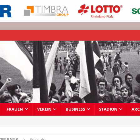
FRAUEN
VEREIN
BUSINESS
STADION
ARC
TENBANK
Spielinfo