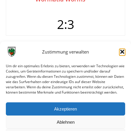
2:3
Tore
0:1 Klag (5.)
Zustimmung verwalten
1:1
2:1
2:2 Seubert (80.)
Um dir ein optimales Erlebnis zu bieten, verwenden wir Technologien wie
Cookies, um Geräteinformationen zu speichern und/oder darauf
2:3 Stepanovic
zuzugreifen. Wenn du diesen Technologien zustimmst, können wir Daten
Info
Spiel zu Flutlicht-Einweihung
wie das Surfverhalten oder eindeutige IDs auf dieser Website
verarbeiten. Wenn du deine Zustimmung nicht erteilst oder zurückziehst,
können bestimmte Merkmale und Funktionen beeinträchtigt werden.
Weitere Daten
Akzeptieren
Alle bisherigen Partien der beiden Mannschaften
anzeigen
Ablehnen