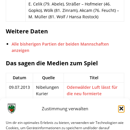
E. Celik (79. Abele), Sträßer – Hofmeier (46.
Gopko), Wölk (81. Zinram), Akcam (76. Feucht) –
M. Müller (81. Wolf / Hansa Rostock)
Weitere Daten
Alle bisherigen Partien der beiden Mannschaften
anzeigen
Das sagen die Medien zum Spiel
Datum
Quelle
Titel
09.07.2013
Nibelungen
Odenwälder Luft lässt für
Kurier
die neu formierte
Wormatia-Elf hoffen
Zustimmung verwalten
08.07.2013
Wormser
„Rundum gelungenes
Zeitung
Trainingslager“
Um dir ein optimales Erlebnis zu bieten, verwenden wir Technologien wie
07.07.2013
Darmstädter
Testspiel gegen Worms:
Cookies, um Geräteinformationen zu speichern und/oder darauf