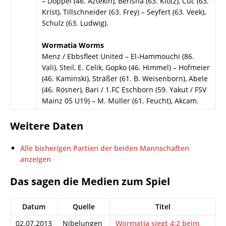
– Döppel (46. Aztekin), Berisha (63. Klotz), Cuc (63.
Krist), Tillschneider (63. Frey) – Seyfert (63. Veek),
Schulz (63. Ludwig).
Wormatia Worms
Menz / Ebbsfleet United – El-Hammouchi (86.
Vali), Steil, E. Celik, Gopko (46. Himmel) – Hofmeier
(46. Kaminski), Sträßer (61. B. Weisenborn), Abele
(46. Rösner), Bari / 1.FC Eschborn (59. Yakut / FSV
Mainz 05 U19) – M. Müller (61. Feucht), Akcam.
Weitere Daten
Alle bisherigen Partien der beiden Mannschaften
anzeigen
Das sagen die Medien zum Spiel
Datum
Quelle
Titel
02.07.2013
Nibelungen
Wormatia siegt 4:2 beim