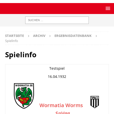
STARTSEITE
ARCHIV
ERGEBNISDATENBANK
Spielinfo
Spielinfo
Testspiel
16.04.1932
Wormatia Worms
SpVgg
–