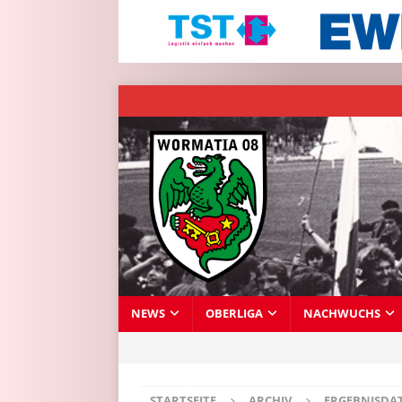
NEWS
OBERLIGA
NACHWUCHS
STARTSEITE
ARCHIV
ERGEBNISDA