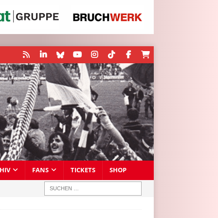
HIV
FANS
TICKETS
SHOP