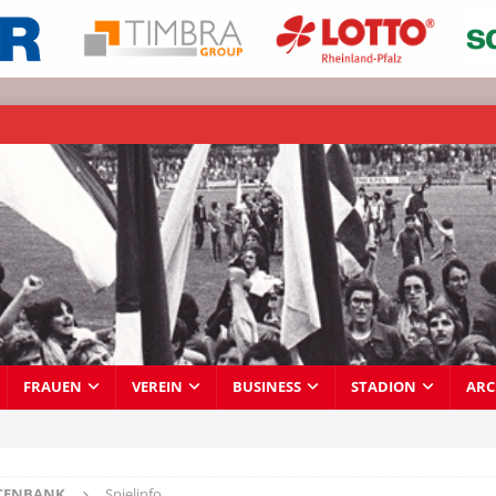
FRAUEN
VEREIN
BUSINESS
STADION
ARC
TENBANK
Spielinfo