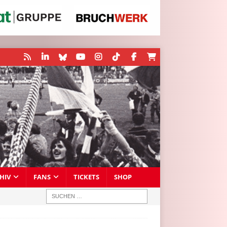
HIV
FANS
TICKETS
SHOP