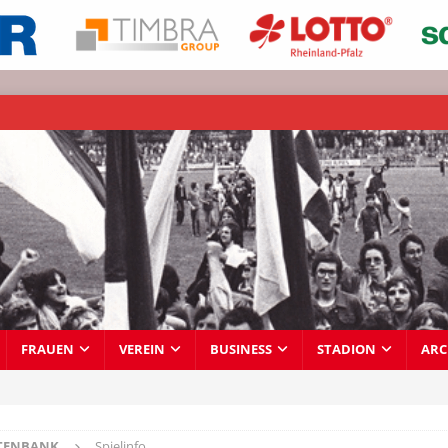
FRAUEN
VEREIN
BUSINESS
STADION
ARC
TENBANK
Spielinfo