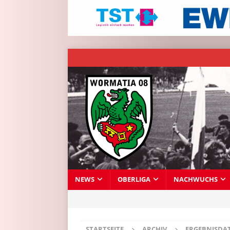
NEWS
OBERLIGA
NACHWUCHS
STARTSEITE
ARCHIV
ERGEBNISDA