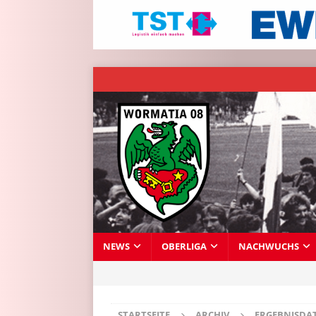
NEWS
OBERLIGA
NACHWUCHS
STARTSEITE
ARCHIV
ERGEBNISDA