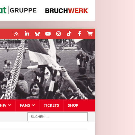
HIV
FANS
TICKETS
SHOP