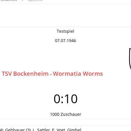
Testspiel
07.07.1946
TSV Bockenheim
Wormatia Worms
–
0:10
1000 Zuschauer
4), Gehbauer (3), L. Sattler, E. Vogt, Gimbel