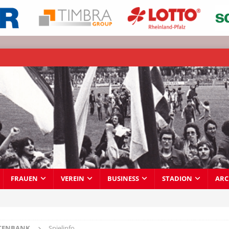
FRAUEN
VEREIN
BUSINESS
STADION
ARC
TENBANK
Spielinfo