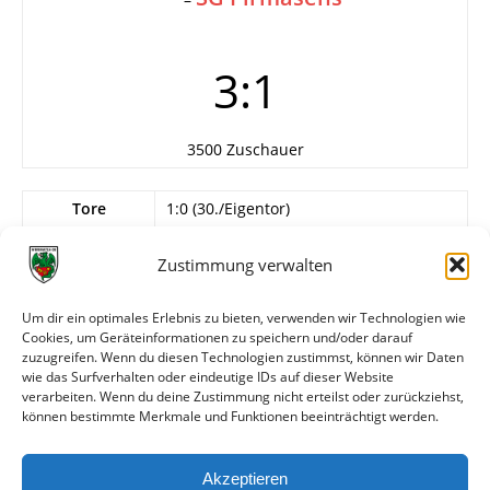
3:1
3500 Zuschauer
Tore
1:0 (30./Eigentor)
2:0 L. Sattler (30.)
3:0 E. Vogt (80.)
Zustimmung verwalten
3:1 Weinkauf (89.)
Schiedsrichter
Oswald (Worms)
Um dir ein optimales Erlebnis zu bieten, verwenden wir Technologien wie
Cookies, um Geräteinformationen zu speichern und/oder darauf
Info
Wormatia Worms
zuzugreifen. Wenn du diesen Technologien zustimmst, können wir Daten
Gehbauer, H. Kuhn, L. Sattler, E. Vogt…
wie das Surfverhalten oder eindeutige IDs auf dieser Website
verarbeiten. Wenn du deine Zustimmung nicht erteilst oder zurückziehst,
können bestimmte Merkmale und Funktionen beeinträchtigt werden.
Weitere Daten
Akzeptieren
Alle bisherigen Partien der beiden Mannschaften