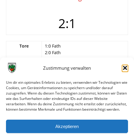
2:1
Tore
1:0 Fath
2:0 Fath
2:1
Zustimmung verwalten
Schiedsrichter
Ständebach (Bad Ems)
Info
Wormatia Worms
Um dir ein optimales Erlebnis zu bieten, verwenden wir Technologien wie
G. Müller – H. Kern, E. Herold, L. Sattler,
Cookies, um Geräteinformationen zu speichern und/oder darauf
Selbert, H. Gimbel, E. Vogt, Bardorf, H.
zuzugreifen. Wenn du diesen Technologien zustimmst, können wir Daten
Kuhn, G. Pohle, Fath.
wie das Surfverhalten oder eindeutige IDs auf dieser Website
verarbeiten. Wenn du deine Zustimmung nicht erteilst oder zurückziehst,
können bestimmte Merkmale und Funktionen beeinträchtigt werden.
Weitere Daten
Akzeptieren
Alle bisherigen Partien der beiden Mannschaften
anzeigen