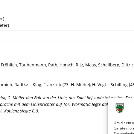
or)
eter)
 Fröhlich, Taubenmann, Rath, Horsch, Ritz, Maas, Schellberg, Dittric
hmieh, Radtke – Klag, Franzreb (73. H. Miehe), H. Vogt – Schilling (46
ug G. Müller den Ball von der Linie, das Spiel lief zunächst weiter. Erst 
prache mit dem Linienrichter auf Tor. Wormatia legte daher später Prot
. Koblenz siegte 6:0.
Um dir ein 
Geräteinfor
Technologie