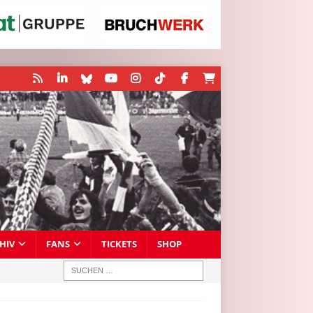
HIV
FANS
TICKETS
SHOP