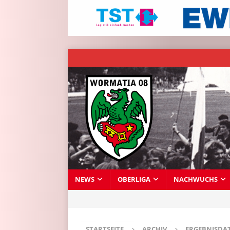
NEWS
OBERLIGA
NACHWUCHS
STARTSEITE
ARCHIV
ERGEBNISDA