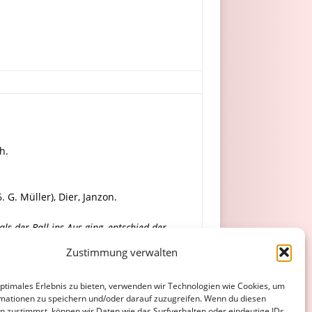
h.
. G. Müller), Dier, Janzon.
als der Ball ins Aus ging, entschied der
est ein und erhielt Recht. Das Spiel wurde
Zustimmung verwalten
optimales Erlebnis zu bieten, verwenden wir Technologien wie Cookies, um
mationen zu speichern und/oder darauf zuzugreifen. Wenn du diesen
n zustimmst, können wir Daten wie das Surfverhalten oder eindeutige IDs