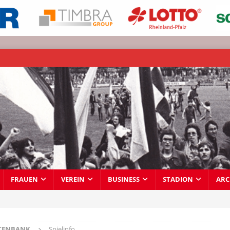
FRAUEN
VEREIN
BUSINESS
STADION
ARC
TENBANK
Spielinfo