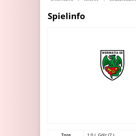
Spielinfo
Tore
1:0 J. Gölz (7.)