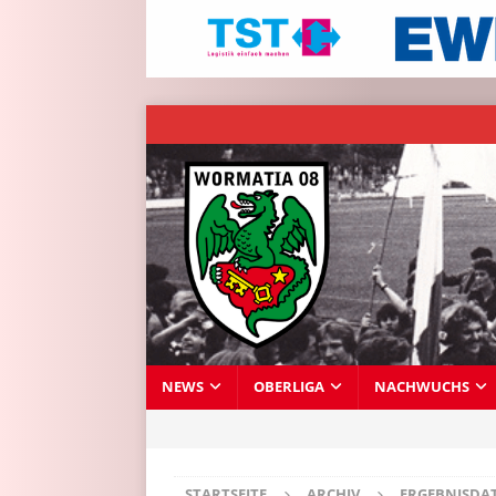
NEWS
OBERLIGA
NACHWUCHS
STARTSEITE
ARCHIV
ERGEBNISDA