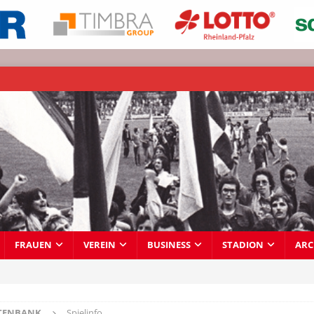
FRAUEN
VEREIN
BUSINESS
STADION
ARC
TENBANK
Spielinfo