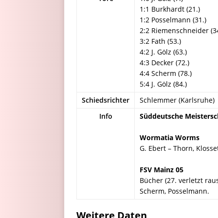
1:1 Burkhardt (21.)
1:2 Posselmann (31.)
2:2 Riemenschneider (34
3:2 Fath (53.)
4:2 J. Gölz (63.)
4:3 Decker (72.)
4:4 Scherm (78.)
5:4 J. Gölz (84.)
Schiedsrichter
Schlemmer (Karlsruhe)
Info
Süddeutsche Meisterscha
Wormatia Worms
G. Ebert – Thorn, Klosset
FSV Mainz 05
Bücher (27. verletzt rau
Scherm, Posselmann.
Weitere Daten