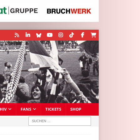
HIV
FANS
TICKETS
SHOP