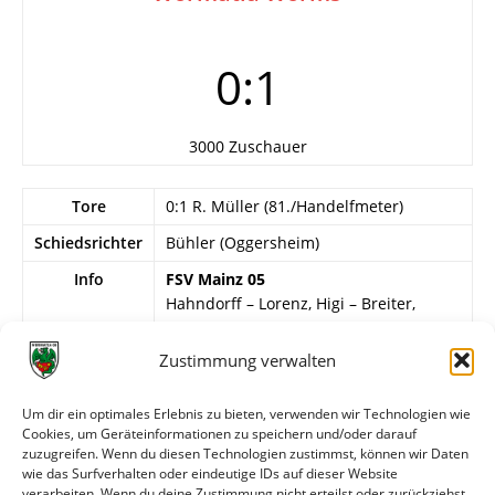
0:1
3000 Zuschauer
Tore
0:1 R. Müller (81./Handelfmeter)
Schiedsrichter
Bühler (Oggersheim)
Info
FSV Mainz 05
Hahndorff – Lorenz, Higi – Breiter,
Köbler, Nehrbaß – Wettig, Amadori,
Barbara, Ims, Drommershausen.
Zustimmung verwalten
Wormatia Worms
Um dir ein optimales Erlebnis zu bieten, verwenden wir Technologien wie
G. Ebert – R. Müller, Haußmann – G.
Cookies, um Geräteinformationen zu speichern und/oder darauf
Pohle, ?, L. Sattler – Pauly, ?, ?, Fath, E.
zuzugreifen. Wenn du diesen Technologien zustimmst, können wir Daten
Vogt
wie das Surfverhalten oder eindeutige IDs auf dieser Website
verarbeiten. Wenn du deine Zustimmung nicht erteilst oder zurückziehst,