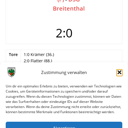
Breitenthal
2:0
Tore
1:0 Krämer (36.)
2:0 Flatter (88.)
Info
21. Spieltag
Zustimmung verwalten
Wormatia Worms
Um dir ein optimales Erlebnis zu bieten, verwenden wir Technologien wie
Kutscher – Rostami (74. Arslan), D. Mingolla, May,
Cookies, um Geräteinformationen zu speichern und/oder darauf
Krämer, Magin, Schneider, Flatter (90. Barber),
zuzugreifen. Wenn du diesen Technologien zustimmst, können wir Daten
Diesperger, Radtke (90. Heiderich), Brusius.
wie das Surfverhalten oder eindeutige IDs auf dieser Website
verarbeiten. Wenn du deine Zustimmung nicht erteilst oder zurückziehst,
können bestimmte Merkmale und Funktionen beeinträchtigt werden.
Weitere Daten