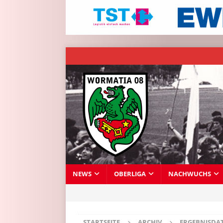
NEWS
OBERLIGA
NACHWUCHS
STARTSEITE
ARCHIV
ERGEBNISDA