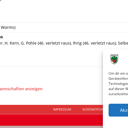
ß Worms)
ms
 H. Kern, G. Pohle (46. verletzt raus), Ihrig (46. verletzt raus), Selb
Um dir ein 
Geräteinfor
Technologie
Mannschaften anzeigen
auf dieser 
zurückziehs
IMPRESSUM
KONTAKTFORMULAR
D
Akz