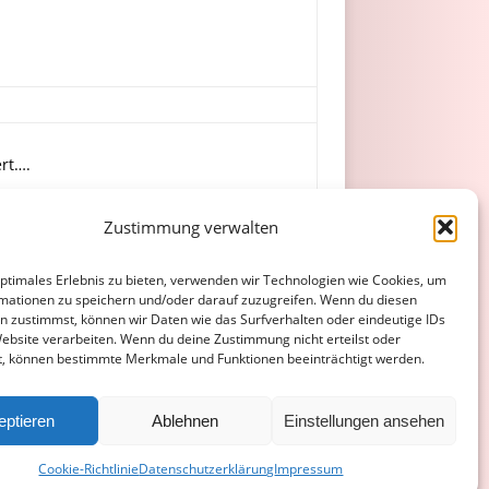
ert….
Zustimmung verwalten
optimales Erlebnis zu bieten, verwenden wir Technologien wie Cookies, um
mationen zu speichern und/oder darauf zuzugreifen. Wenn du diesen
n zustimmst, können wir Daten wie das Surfverhalten oder eindeutige IDs
Website verarbeiten. Wenn du deine Zustimmung nicht erteilst oder
t, können bestimmte Merkmale und Funktionen beeinträchtigt werden.
ATENSCHUTZERKLÄRUNG
COOKIE-RICHTLINIE (EU)
eptieren
Ablehnen
Einstellungen ansehen
Cookie-Richtlinie
Datenschutzerklärung
Impressum