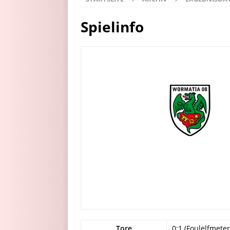
Spielinfo
Tore
0:1 (Foulelfmeter