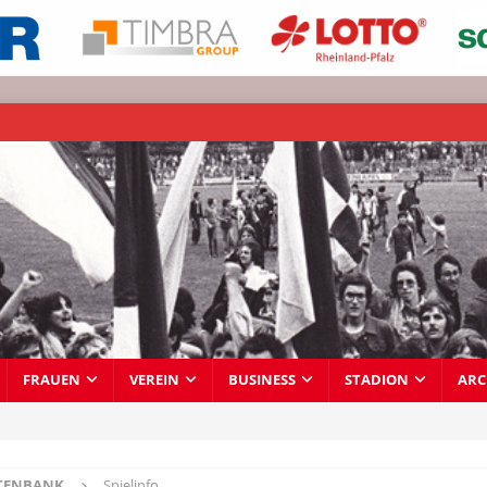
FRAUEN
VEREIN
BUSINESS
STADION
ARC
TENBANK
Spielinfo