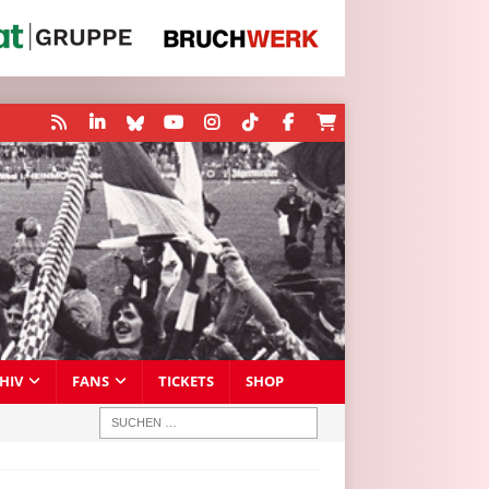
HIV
FANS
TICKETS
SHOP