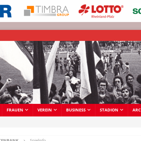
FRAUEN
VEREIN
BUSINESS
STADION
ARC
TENBANK
Spielinfo