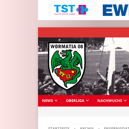
NEWS
OBERLIGA
NACHWUCHS
STARTSEITE
ARCHIV
ERGEBNISDA