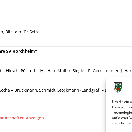
, Billstein für Seib
ahre SV Horchheim"
t – Hirsch, Pölsterl, Illy – Hch. Müller, Siegler, P. Gernsheimer, J. Ha
tha – Brückmann, Schmidt, Stockmann (Landgraf) – Bausch, Vettel, K
Um dir ein 
Geräteinfor
Technologie
Mannschaften anzeigen
auf dieser 
zurückziehs