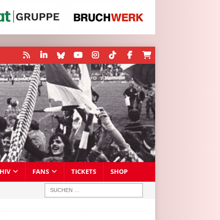
HIV
FANS
TICKETS
SHOP