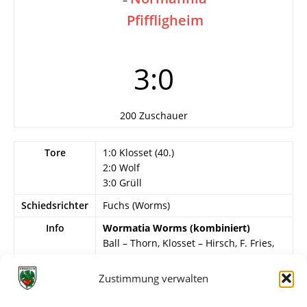
Pfiffligheim
3:0
200 Zuschauer
Tore
1:0 Klosset (40.)
2:0 Wolf
3:0 Grüll
Schiedsrichter
Fuchs (Worms)
Info
Wormatia Worms (kombiniert)
Ball – Thorn, Klosset – Hirsch, F. Fries,
Scheithe – Gg. Müller, J. Hartmann,
Grüll, Wolf, Debusi.
Zustimmung verwalten
Normannia Pfiffligheim