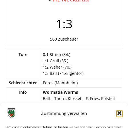
1:3
500 Zuschauer
Tore
0:1 Strieh (34.)
1:1 Grüll (35.)
1:2 Weber (70.)
1:3 Ball (74./Eigentor)
Schiedsrichter
Peres (Mannheim)
Info
Wormatia Worms
Ball – Thorn, Klosset – F. Fries, Pölsterl,
Wolf – Scheithe, P. Gernsheimer,
Mannerz, Grüll, Debusi.
Zustimmung verwalten
VfL Neckarau
Um dir ein optimales Erlebnis zu bieten, verwenden wir Technologien wie