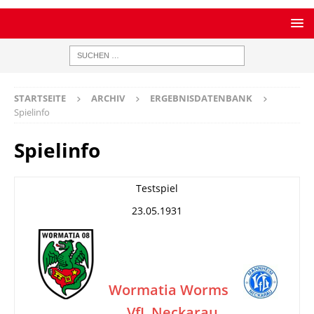
STARTSEITE
ARCHIV
ERGEBNISDATENBANK
Spielinfo
Spielinfo
Testspiel
23.05.1931
Wormatia Worms
VfL Neckarau
–