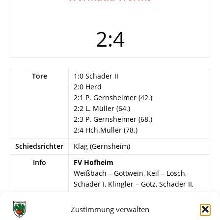
2:4
Tore
1:0 Schader II
2:0 Herd
2:1 P. Gernsheimer (42.)
2:2 L. Müller (64.)
2:3 P. Gernsheimer (68.)
2:4 Hch.Müller (78.)
Schiedsrichter
Klag (Gernsheim)
Info
FV Hofheim
Weißbach – Gottwein, Keil – Lösch,
Schader I, Klingler – Götz, Schader II,
Bückermann I, Herd, Pletzer (2.HZ
Braun).
Zustimmung verwalten