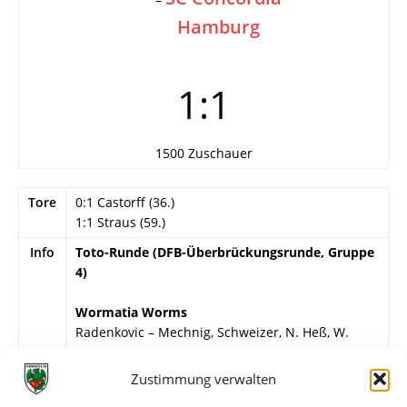
Hamburg
1:1
1500 Zuschauer
Tore
0:1 Castorff (36.)
1:1 Straus (59.)
Info
Toto-Runde (DFB-Überbrückungsrunde, Gruppe
4)
Wormatia Worms
Radenkovic – Mechnig, Schweizer, N. Heß, W.
Lösch, Steffen, Dächert, Klauß, Göller, Straus,
Kirstein.
Zustimmung verwalten