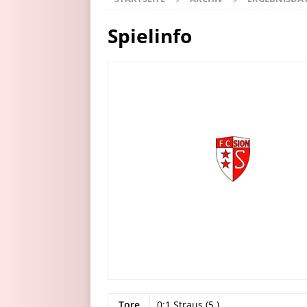
Spielinfo
Tore
0:1 Straus (5.)