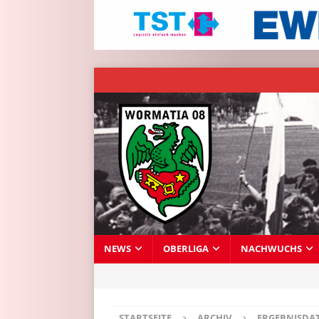
NEWS
OBERLIGA
NACHWUCHS
STARTSEITE
ARCHIV
ERGEBNISDA