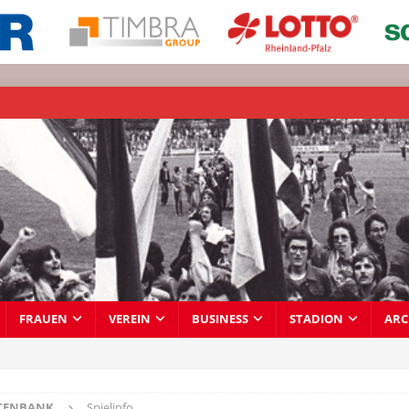
FRAUEN
VEREIN
BUSINESS
STADION
ARC
TENBANK
Spielinfo