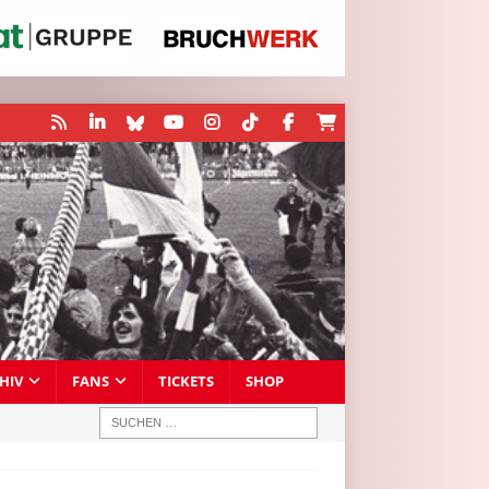
HIV
FANS
TICKETS
SHOP