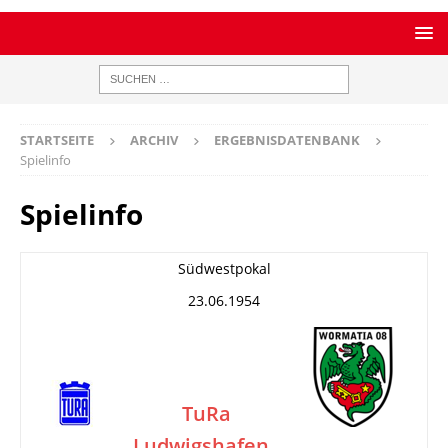
STARTSEITE
ARCHIV
ERGEBNISDATENBANK
Spielinfo
Spielinfo
Südwestpokal
23.06.1954
TuRa
Ludwigshafen
–