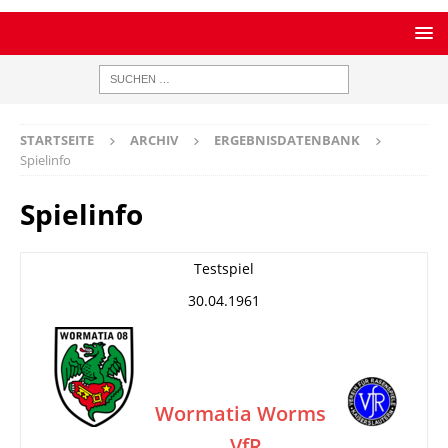
STARTSEITE
ARCHIV
ERGEBNISDATENBANK
Spielinfo
Spielinfo
Testspiel
30.04.1961
Wormatia Worms
VfR
–