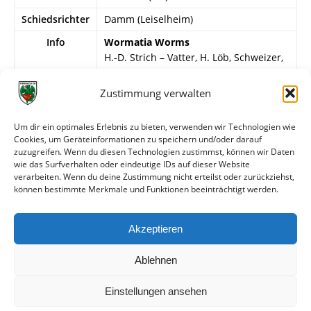
Schiedsrichter
Damm (Leiselheim)
Info
Wormatia Worms
H.-D. Strich – Vatter, H. Löb, Schweizer,
W. Lösch, Spikofski, Mechnig, Straus, H.
Oswald, Klauß, Pfeiffer.
Zustimmung verwalten
VfR Kaiserslautern
Um dir ein optimales Erlebnis zu bieten, verwenden wir Technologien wie
Zill – Pleickardt, Kuntz, Rödler,
Cookies, um Geräteinformationen zu speichern und/oder darauf
Knerrlich, Stenzel, Schmitt, Reckel,
zuzugreifen. Wenn du diesen Technologien zustimmst, können wir Daten
Zägel, Kühn, Seib (Schmidt).
wie das Surfverhalten oder eindeutige IDs auf dieser Website
verarbeiten. Wenn du deine Zustimmung nicht erteilst oder zurückziehst,
können bestimmte Merkmale und Funktionen beeinträchtigt werden.
Weitere Daten
Akzeptieren
Alle bisherigen Partien der beiden Mannschaften
anzeigen
Ablehnen
Einstellungen ansehen