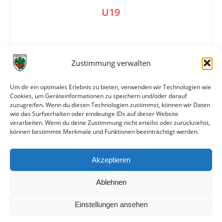
U19
2:1
Zustimmung verwalten
Um dir ein optimales Erlebnis zu bieten, verwenden wir Technologien wie
Tore
0:1 (6.)
Cookies, um Geräteinformationen zu speichern und/oder darauf
1:1 T. Schulz (21.)
zuzugreifen. Wenn du diesen Technologien zustimmst, können wir Daten
2:1 Heidenmann (83./Foulelfmeter)
wie das Surfverhalten oder eindeutige IDs auf dieser Website
verarbeiten. Wenn du deine Zustimmung nicht erteilst oder zurückziehst,
können bestimmte Merkmale und Funktionen beeinträchtigt werden.
Weitere Daten
Akzeptieren
Alle bisherigen Partien der beiden Mannschaften
anzeigen
Ablehnen
Einstellungen ansehen