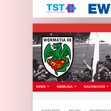
NEWS
OBERLIGA
NACHWUCHS
STARTSEITE
ARCHIV
ERGEBNISDA