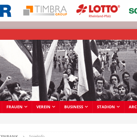
FRAUEN
VEREIN
BUSINESS
STADION
ARC
TENBANK
Spielinfo