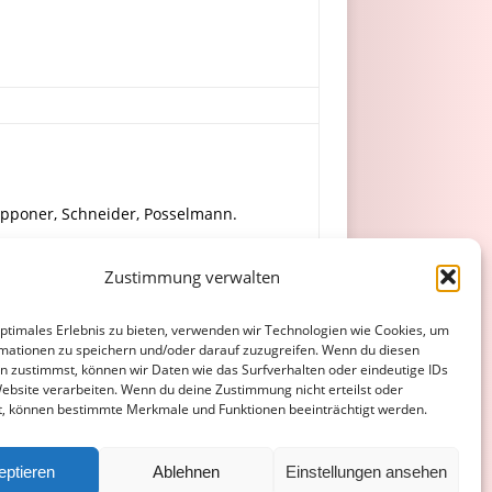
Lipponer, Schneider, Posselmann.
Zustimmung verwalten
optimales Erlebnis zu bieten, verwenden wir Technologien wie Cookies, um
mationen zu speichern und/oder darauf zuzugreifen. Wenn du diesen
n zustimmst, können wir Daten wie das Surfverhalten oder eindeutige IDs
Website verarbeiten. Wenn du deine Zustimmung nicht erteilst oder
t, können bestimmte Merkmale und Funktionen beeinträchtigt werden.
ATENSCHUTZERKLÄRUNG
COOKIE-RICHTLINIE (EU)
eptieren
Ablehnen
Einstellungen ansehen