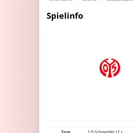
Spielinfo
Tore
1:0 Schneider (7.)