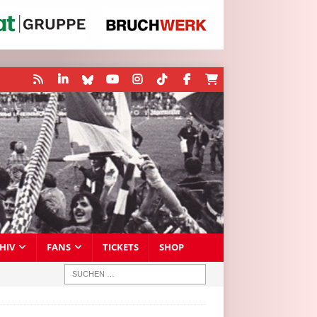
HIV
FANS
TICKETS
SHOP