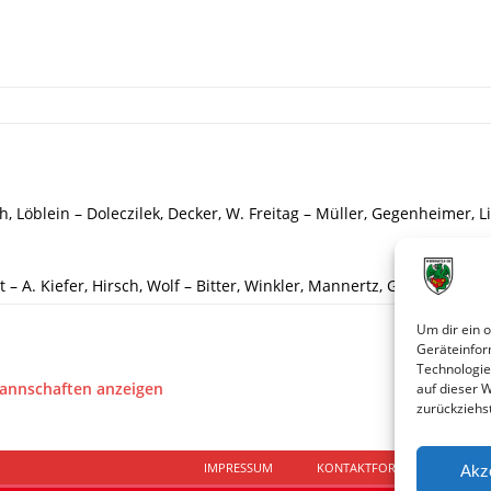
, Löblein – Doleczilek, Decker, W. Freitag – Müller, Gegenheimer, 
t – A. Kiefer, Hirsch, Wolf – Bitter, Winkler, Mannertz, Gölz, Debusi.
Um dir ein 
Geräteinfor
Technologie
Mannschaften anzeigen
auf dieser 
zurückziehs
IMPRESSUM
KONTAKTFORMULAR
D
Akz