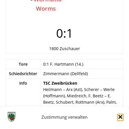
Worms
0:1
1800 Zuschauer
Tore
0:1 F. Hartmann (14.)
Schiedsrichter
Zimmermann (Dellfeld)
Info
TSC Zweibrücken
Heilmann – Arx (Ast), Scherer – Werle
(Hoffmann), Miedreich, F. Beetz – E.
Beetz, Schubert, Rottmann (Arx), Palm,
Knoll.
Zustimmung verwalten
Wormatia Worms
Godo – Bogert, H. Günther – Steffen (H.-