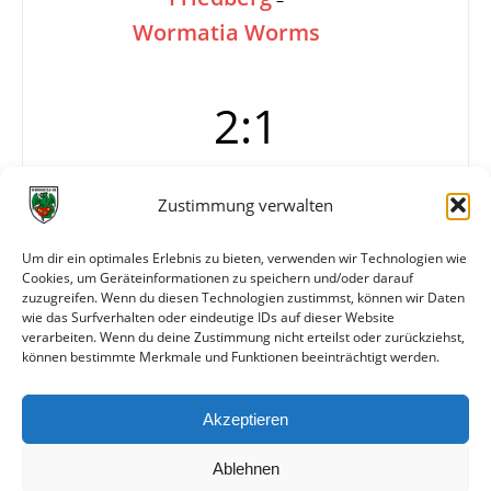
Wormatia Worms
2:1
Zustimmung verwalten
Tore
1:0 Lösch
1:1 Lenges (60.)
2:1 Knorr (64.)
Um dir ein optimales Erlebnis zu bieten, verwenden wir Technologien wie
Cookies, um Geräteinformationen zu speichern und/oder darauf
Info
Wormatia Worms
zuzugreifen. Wenn du diesen Technologien zustimmst, können wir Daten
Steffen, Bogert, Lenges….
wie das Surfverhalten oder eindeutige IDs auf dieser Website
verarbeiten. Wenn du deine Zustimmung nicht erteilst oder zurückziehst,
können bestimmte Merkmale und Funktionen beeinträchtigt werden.
Weitere Daten
Akzeptieren
Alle bisherigen Partien der beiden Mannschaften
anzeigen
Ablehnen