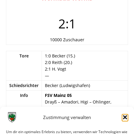
2:1
10000 Zuschauer
Tore
1:0 Becker (15.)
2:0 Reith (20.)
2:1 H. Vogt
—
Schiedsrichter
Becker (Ludwigshafen)
Info
FSV Mainz 05
Drayß – Amadori, Higi – Ohlinger,
Schneider, Verspohl (?) – Meinhardt (?),
V. Müller (?), Reith, Becker, Murtas (?).
Zustimmung verwalten
Wormatia Worms
Um dir ein optimales Erlebnis zu bieten, verwenden wir Technologien wie