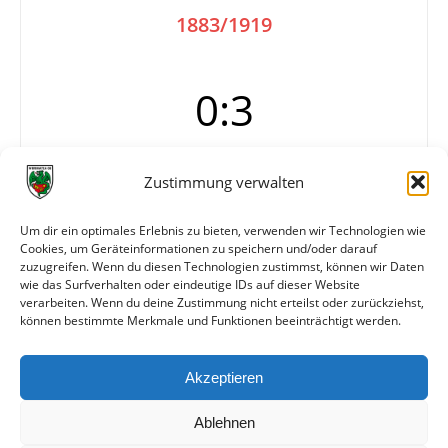
1883/1919
0:3
Zustimmung verwalten
Tore
0:1 Klein (12.)
0:2 Klein (17.)
0:3 Stüber (41.)
Um dir ein optimales Erlebnis zu bieten, verwenden wir Technologien wie
Cookies, um Geräteinformationen zu speichern und/oder darauf
Info
Eichbaum-Cup, Gruppe 3 (Spiel über 45
zuzugreifen. Wenn du diesen Technologien zustimmst, können wir Daten
Minuten)
wie das Surfverhalten oder eindeutige IDs auf dieser Website
verarbeiten. Wenn du deine Zustimmung nicht erteilst oder zurückziehst,
können bestimmte Merkmale und Funktionen beeinträchtigt werden.
Weitere Daten
Akzeptieren
Alle bisherigen Partien der beiden Mannschaften
anzeigen
Ablehnen