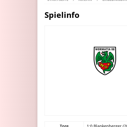
Spielinfo
Tore
1:0 Blankenberger (20