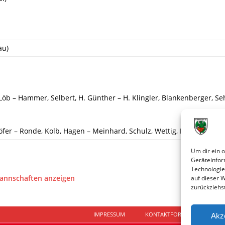
au)
Löb – Hammer, Selbert, H. Günther – H. Klingler, Blankenberger, Sehr
fer – Ronde, Kolb, Hagen – Meinhard, Schulz, Wettig, Popovic, Chris
Um dir ein 
Geräteinfor
Technologie
Mannschaften anzeigen
auf dieser 
zurückziehs
IMPRESSUM
KONTAKTFORMULAR
D
Akz