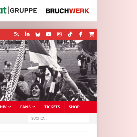
HIV
FANS
TICKETS
SHOP