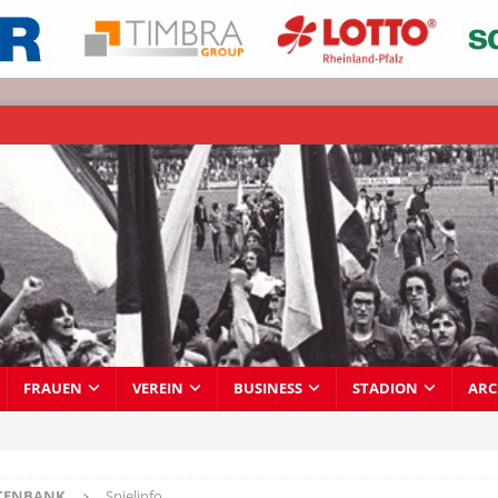
FRAUEN
VEREIN
BUSINESS
STADION
ARC
TENBANK
Spielinfo