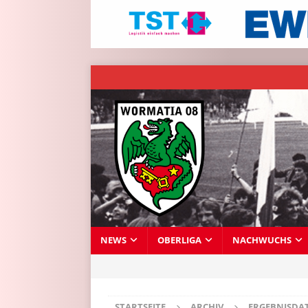
NEWS
OBERLIGA
NACHWUCHS
STARTSEITE
ARCHIV
ERGEBNISDA