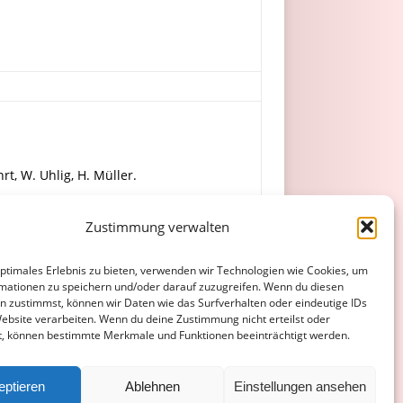
t, W. Uhlig, H. Müller.
Zustimmung verwalten
t.
optimales Erlebnis zu bieten, verwenden wir Technologien wie Cookies, um
mationen zu speichern und/oder darauf zuzugreifen. Wenn du diesen
n zustimmst, können wir Daten wie das Surfverhalten oder eindeutige IDs
Website verarbeiten. Wenn du deine Zustimmung nicht erteilst oder
t, können bestimmte Merkmale und Funktionen beeinträchtigt werden.
ATENSCHUTZERKLÄRUNG
COOKIE-RICHTLINIE (EU)
eptieren
Ablehnen
Einstellungen ansehen