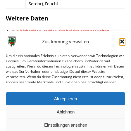
Serdar), Feucht.
Weitere Daten
Alle bisherigen Partien der beiden Mannschaften
anzeigen
Zustimmung verwalten
Das sagen die Medien zum Spiel
Um dir ein optimales Erlebnis zu bieten, verwenden wir Technologien wie
Cookies, um Geräteinformationen zu speichern und/oder darauf
Datum
Quelle
Titel
zuzugreifen. Wenn du diesen Technologien zustimmst, können wir Daten
wie das Surfverhalten oder eindeutige IDs auf dieser Website
03.12.2012
Wormser
Wormatia II schlägt
verarbeiten. Wenn du deine Zustimmung nicht erteilst oder zurückziehst,
Zeitung
Landesliga-Spitzenreiter
können bestimmte Merkmale und Funktionen beeinträchtigt werden.
Fußgönheim
03.12.2012
wormatia.de
U23 deklassiert
Akzeptieren
Tabellenführer
Ablehnen
Einstellungen ansehen