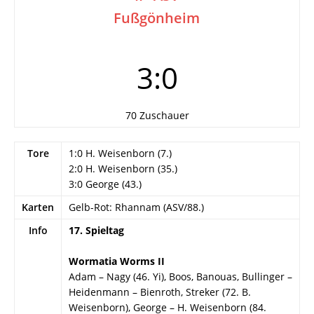
Fußgönheim
3:0
70 Zuschauer
Tore
1:0 H. Weisenborn (7.)
2:0 H. Weisenborn (35.)
3:0 George (43.)
Karten
Gelb-Rot: Rhannam (ASV/88.)
Info
17. Spieltag
Wormatia Worms II
Adam – Nagy (46. Yi), Boos, Banouas, Bullinger –
Heidenmann – Bienroth, Streker (72. B.
Weisenborn), George – H. Weisenborn (84.