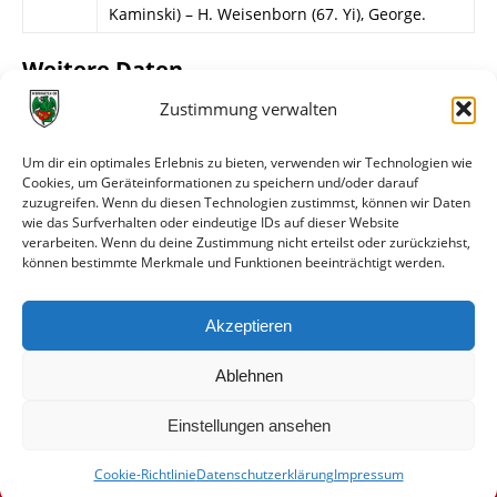
Kaminski) – H. Weisenborn (67. Yi), George.
Weitere Daten
Zustimmung verwalten
Alle bisherigen Partien der beiden Mannschaften
anzeigen
Um dir ein optimales Erlebnis zu bieten, verwenden wir Technologien wie
Cookies, um Geräteinformationen zu speichern und/oder darauf
Das sagen die Medien zum Spiel
zuzugreifen. Wenn du diesen Technologien zustimmst, können wir Daten
wie das Surfverhalten oder eindeutige IDs auf dieser Website
verarbeiten. Wenn du deine Zustimmung nicht erteilst oder zurückziehst,
Datum
Quelle
Titel
können bestimmte Merkmale und Funktionen beeinträchtigt werden.
08.10.2012
Wormser
Mit dem 2:2 nicht
Zeitung
zufrieden
Akzeptieren
07.10.2012
wormatia.de
U23 mit zwei Gesichtern
Ablehnen
Einstellungen ansehen
Cookie-Richtlinie
Datenschutzerklärung
Impressum
© VfR Wormatia Worms