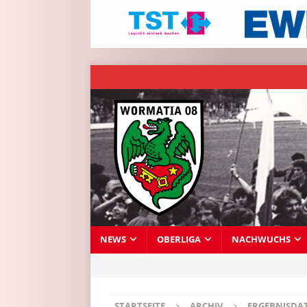
NEWS
OBERLIGA
NACHWUCHS
STARTSEITE
ARCHIV
ERGEBNISDA