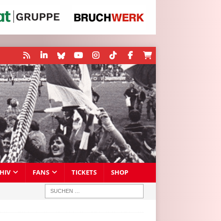
HIV
FANS
TICKETS
SHOP