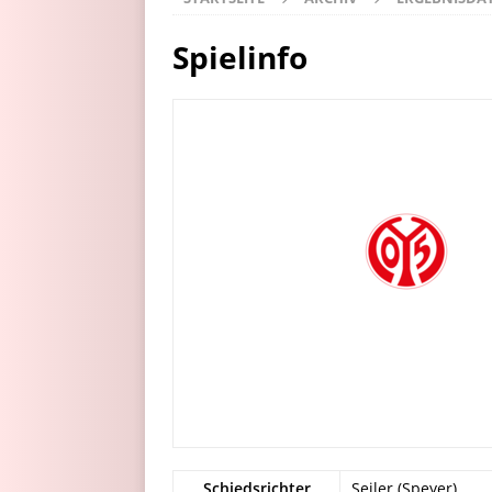
Spielinfo
Schiedsrichter
Seiler (Speyer)