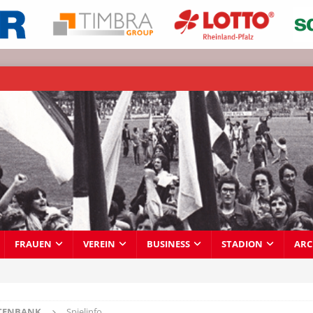
FRAUEN
VEREIN
BUSINESS
STADION
ARC
TENBANK
Spielinfo