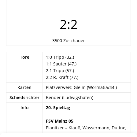
2:2
3500 Zuschauer
Tore
1:0 Tripp (32.)
1:1 Sauter (47.)
2:1 Tripp (57.)
2:2 R. Kraft (77.)
Karten
Platzverweis: Gleim (Wormatia/44.)
Schiedsrichter
Bender (Ludwigshafen)
Info
20. Spieltag
FSV Mainz 05
Planitzer – Klauß, Wassermann, Dutine,
Storck, Hülß, Nehren, Sauer, K. Tripp,