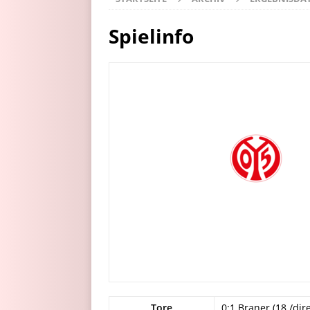
Spielinfo
Tore
0:1 Braner (18./dir