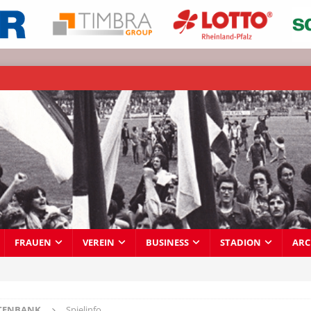
FRAUEN
VEREIN
BUSINESS
STADION
ARC
TENBANK
Spielinfo