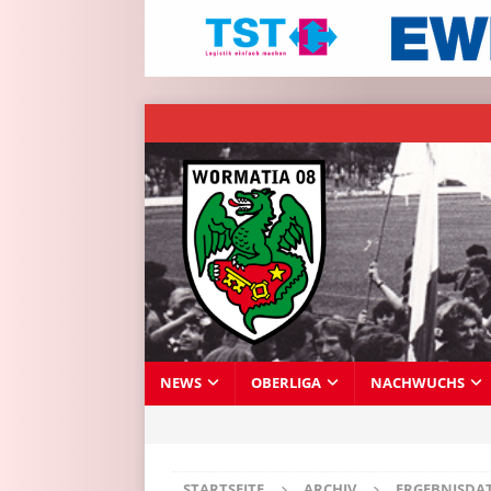
NEWS
OBERLIGA
NACHWUCHS
STARTSEITE
ARCHIV
ERGEBNISDA