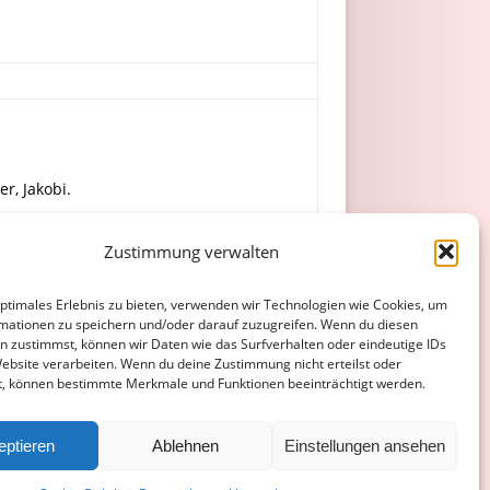
er, Jakobi.
Zustimmung verwalten
 Dier, Janzon.
optimales Erlebnis zu bieten, verwenden wir Technologien wie Cookies, um
mationen zu speichern und/oder darauf zuzugreifen. Wenn du diesen
n zustimmst, können wir Daten wie das Surfverhalten oder eindeutige IDs
Website verarbeiten. Wenn du deine Zustimmung nicht erteilst oder
t, können bestimmte Merkmale und Funktionen beeinträchtigt werden.
ATENSCHUTZERKLÄRUNG
COOKIE-RICHTLINIE (EU)
eptieren
Ablehnen
Einstellungen ansehen