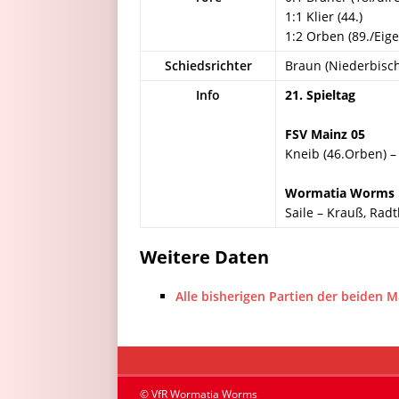
1:1 Klier (44.)
1:2 Orben (89./Eig
Schiedsrichter
Braun (Niederbisc
Info
21. Spieltag
FSV Mainz 05
Kneib (46.Orben) – 
Wormatia Worms
Saile – Krauß, Radt
Weitere Daten
Alle bisherigen Partien der beiden 
© VfR Wormatia Worms