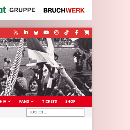
HIV
FANS
TICKETS
SHOP