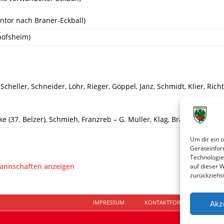
entor nach Braner-Eckball)
hofsheim)
Scheller, Schneider, Löhr, Rieger, Göppel, Janz, Schmidt, Klier, Richt
ke (37. Belzer), Schmieh, Franzreb – G. Müller, Klag, Braner – Laube,
Um dir ein 
Geräteinfor
Technologie
Mannschaften anzeigen
auf dieser 
zurückziehs
IMPRESSUM
KONTAKTFORMULAR
D
Akz