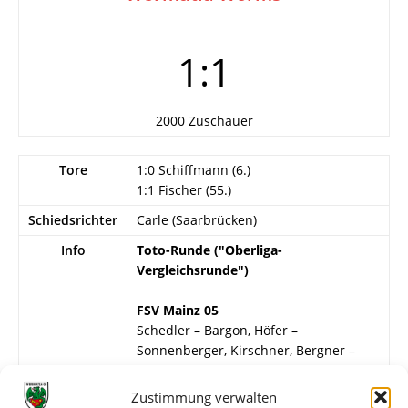
1:1
2000 Zuschauer
Tore
1:0 Schiffmann (6.)
1:1 Fischer (55.)
Schiedsrichter
Carle (Saarbrücken)
Info
Toto-Runde ("Oberliga-
Vergleichsrunde")
FSV Mainz 05
Schedler – Bargon, Höfer –
Sonnenberger, Kirschner, Bergner –
Buchmann, Kleemann, Elze,
Schiffmann, Hollerbach.
Zustimmung verwalten