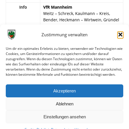
Info
VfR Mannheim
Weitz – Schreck, Kaulmann – Kreis,
Bender, Heckmann – Wirtwein, Gründel
(Wittkowski), Schönig, Laumann, Heinz.
Zustimmung verwalten
Wormatia Worms
G. Bär – Mechnig (Weiß), Bogert –
Um dir ein optimales Erlebnis zu bieten, verwenden wir Technologien wie
Steffen, Schweizer, Sehrt – Wettig, H.
Cookies, um Geräteinformationen zu speichern und/oder darauf
Klingler, Löbert, H. Müller (Freese ),
zuzugreifen. Wenn du diesen Technologien zustimmst, können wir Daten
Wanger.
wie das Surfverhalten oder eindeutige IDs auf dieser Website
verarbeiten. Wenn du deine Zustimmung nicht erteilst oder zurückziehst,
können bestimmte Merkmale und Funktionen beeinträchtigt werden.
Weitere Daten
Akzeptieren
Alle bisherigen Partien der beiden Mannschaften
anzeigen
Ablehnen
Einstellungen ansehen