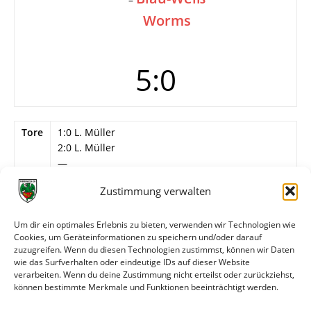
Worms
5:0
Tore
1:0 L. Müller
2:0 L. Müller
—
3:0 L. Müller
Zustimmung verwalten
4:0 L. Müller
5:0 Baier
Um dir ein optimales Erlebnis zu bieten, verwenden wir Technologien wie
Info
Wormatia Worms
Cookies, um Geräteinformationen zu speichern und/oder darauf
? – J. Fröhlich, Klosset – ?, F. Fries, ? – ?, Baier, L.
zuzugreifen. Wenn du diesen Technologien zustimmst, können wir Daten
Müller, ?, Lehr (46. M. Busam).
wie das Surfverhalten oder eindeutige IDs auf dieser Website
verarbeiten. Wenn du deine Zustimmung nicht erteilst oder zurückziehst,
können bestimmte Merkmale und Funktionen beeinträchtigt werden.
Weitere Daten