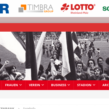
FRAUEN
VEREIN
BUSINESS
STADION
ARC
TENBANK
Spielinfo