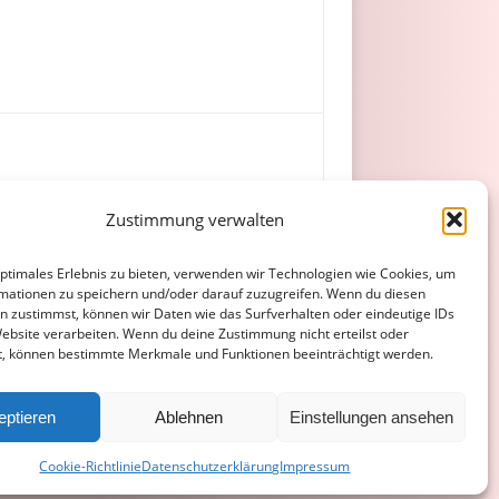
Zustimmung verwalten
 Bogert, H. Müller.
optimales Erlebnis zu bieten, verwenden wir Technologien wie Cookies, um
mationen zu speichern und/oder darauf zuzugreifen. Wenn du diesen
n zustimmst, können wir Daten wie das Surfverhalten oder eindeutige IDs
Website verarbeiten. Wenn du deine Zustimmung nicht erteilst oder
t, können bestimmte Merkmale und Funktionen beeinträchtigt werden.
ATENSCHUTZERKLÄRUNG
COOKIE-RICHTLINIE (EU)
eptieren
Ablehnen
Einstellungen ansehen
Cookie-Richtlinie
Datenschutzerklärung
Impressum