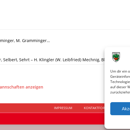
amminger, M. Gramminger…
 Selbert, Sehrt – H. Klingler (W. Leibfried) Mechnig, Blankenberger,
Um dir ein 
Geräteinfor
Technologie
Mannschaften anzeigen
auf dieser 
zurückziehs
IMPRESSUM
KONTAKTFORMULAR
D
Akz