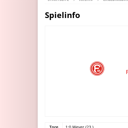
Spielinfo
Tore
1:0 Weyer (23.)