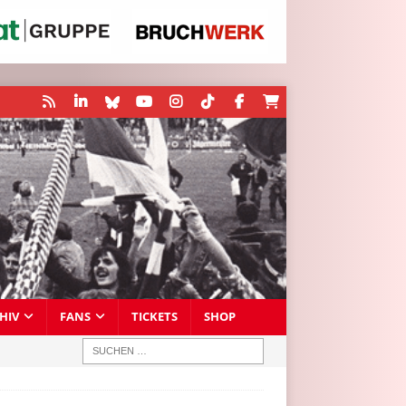
HIV
FANS
TICKETS
SHOP