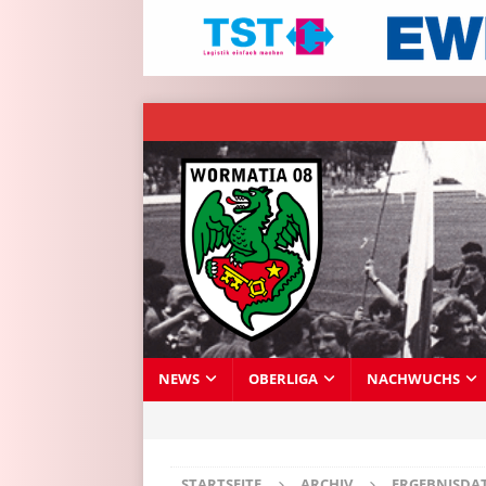
NEWS
OBERLIGA
NACHWUCHS
STARTSEITE
ARCHIV
ERGEBNISDA