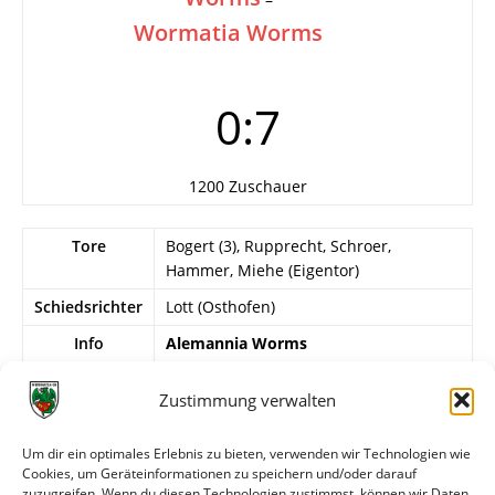
Wormatia Worms
0:7
1200 Zuschauer
Tore
Bogert (3), Rupprecht, Schroer,
Hammer, Miehe (Eigentor)
Schiedsrichter
Lott (Osthofen)
Info
Alemannia Worms
Kiefer, Fischer, Sallinger, Rausch,
Philippi, Miehe…
Zustimmung verwalten
Wormatia Worms
Um dir ein optimales Erlebnis zu bieten, verwenden wir Technologien wie
? – ?, ? – Heßler (W. Leibfried), ?, ? –
Cookies, um Geräteinformationen zu speichern und/oder darauf
Rupprecht, Blankenberger, Schroer,
zuzugreifen. Wenn du diesen Technologien zustimmst, können wir Daten