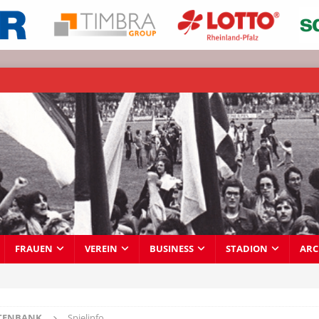
FRAUEN
VEREIN
BUSINESS
STADION
ARC
TENBANK
Spielinfo