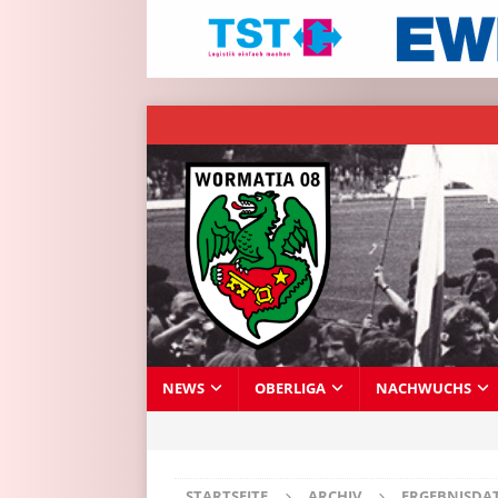
NEWS
OBERLIGA
NACHWUCHS
STARTSEITE
ARCHIV
ERGEBNISDA