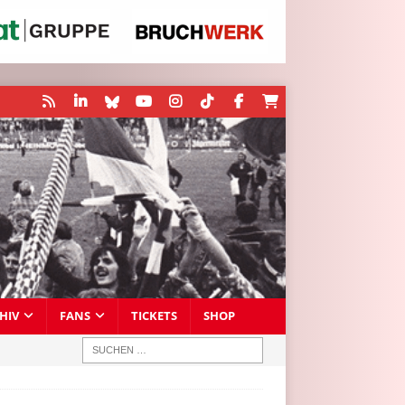
HIV
FANS
TICKETS
SHOP