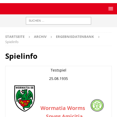
STARTSEITE
ARCHIV
ERGEBNISDATENBANK
Spielinfo
Spielinfo
Testspiel
25.08.1935
Wormatia Worms
Spvgg Amicitia
–