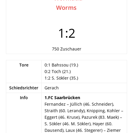
Worms
1:2
750 Zuschauer
Tore
0:1 Bahssou (19.)
0:2 Toch (21.)
1:2 S. Sökler (35.)
Schiedsrichter
Gerach
Info
1.FC Saarbrücken
Fernandez – Jüllich (46. Schneider),
Straith (60. Lerandy), Knipping, Kohler –
Eggert (46. Kruse), Pazurek (83. Maek) –
S. Sökler (46. M. Sökler), Hayer (60.
Dausend), Laux (46. Stegerer) – Ziemer