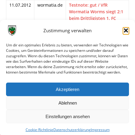
11.07.2012
wormatia.de
Testnote: gut / VfR
Wormatia Worms siegt 2:1
beim Drittligisten 1. FC
Saarbrücken
Zustimmung verwalten
11.07.2012
Nibelungen
Wormatia Worms siegt 2:1
Kurier
beim Drittligisten 1. FC
Um dir ein optimales Erlebnis zu bieten, verwenden wir Technologien wie
Saarbrücken
Cookies, um Geräteinformationen zu speichern und/oder darauf
zuzugreifen. Wenn du diesen Technologien zustimmst, können wir Daten
10.07.2012
Wormser
VfR Wormatia Worms
wie das Surfverhalten oder eindeutige IDs auf dieser Website
Zeitung
gewinnt beim Drittligisten
verarbeiten. Wenn du deine Zustimmung nicht erteilst oder zurückziehst,
1. FC Saarbrücken mit 2:1
können bestimmte Merkmale und Funktionen beeinträchtigt werden.
10.07.2012
Wormser
Wormatia Worms-Trainer
Zeitung
Borchers: „Die Situation ist
Akzeptieren
schon krass“
Ablehnen
Einstellungen ansehen
Cookie-Richtlinie
Datenschutzerklärung
Impressum
© VfR Wormatia Worms