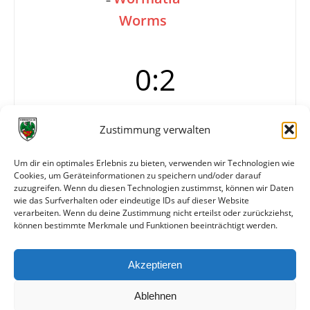
Worms
0:2
Zustimmung verwalten
Tore
0:1 W. Winkler (Foulelfmeter)
0:2 W. Winkler (90.)
Um dir ein optimales Erlebnis zu bieten, verwenden wir Technologien wie
Info
Wormatia Worms
Cookies, um Geräteinformationen zu speichern und/oder darauf
? – ?, Schumann – A. Kiefer, Willnecker, ? – ?, ?, W.
zuzugreifen. Wenn du diesen Technologien zustimmst, können wir Daten
Winkler, ?, ?.
wie das Surfverhalten oder eindeutige IDs auf dieser Website
verarbeiten. Wenn du deine Zustimmung nicht erteilst oder zurückziehst,
können bestimmte Merkmale und Funktionen beeinträchtigt werden.
Weitere Daten
Akzeptieren
Alle bisherigen Partien der beiden Mannschaften
anzeigen
Ablehnen