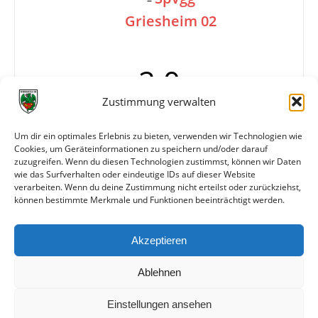
Griesheim 02
2:0
Zustimmung verwalten
Tore
1:0 Mittelstürmer
Um dir ein optimales Erlebnis zu bieten, verwenden wir Technologien wie
Cookies, um Geräteinformationen zu speichern und/oder darauf
2:0 Mittelstürmer (20.)
zuzugreifen. Wenn du diesen Technologien zustimmst, können wir Daten
Schiedsrichter
Keßler
wie das Surfverhalten oder eindeutige IDs auf dieser Website
verarbeiten. Wenn du deine Zustimmung nicht erteilst oder zurückziehst,
können bestimmte Merkmale und Funktionen beeinträchtigt werden.
Weitere Daten
Akzeptieren
Alle bisherigen Partien der beiden Mannschaften
anzeigen
Ablehnen
Einstellungen ansehen