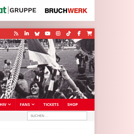
HIV
FANS
TICKETS
SHOP