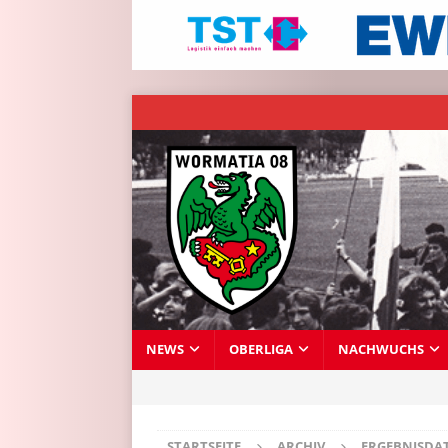
NEWS
OBERLIGA
NACHWUCHS
STARTSEITE
ARCHIV
ERGEBNISDA