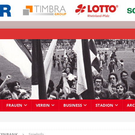
FRAUEN
VEREIN
BUSINESS
STADION
ARC
TENBANK
Spielinfo