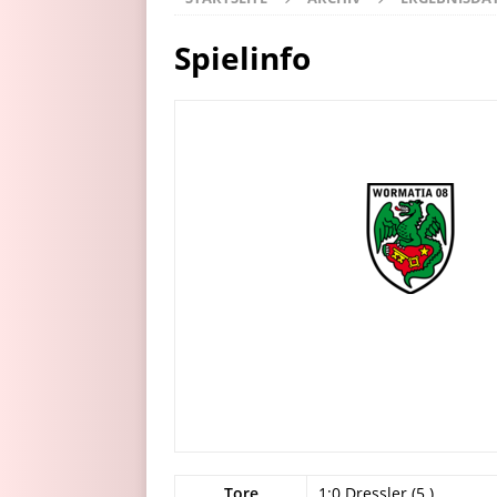
Spielinfo
Tore
1:0 Dressler (5.)