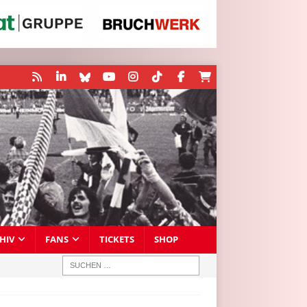
HIV
FANS
TICKETS
SHOP