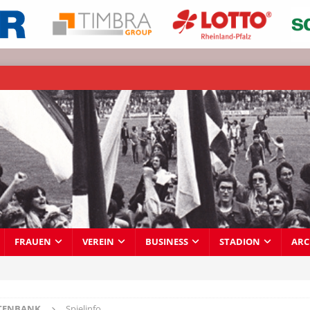
FRAUEN
VEREIN
BUSINESS
STADION
ARC
TENBANK
Spielinfo