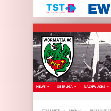
NEWS
OBERLIGA
NACHWUCHS
STARTSEITE
ARCHIV
ERGEBNISDA