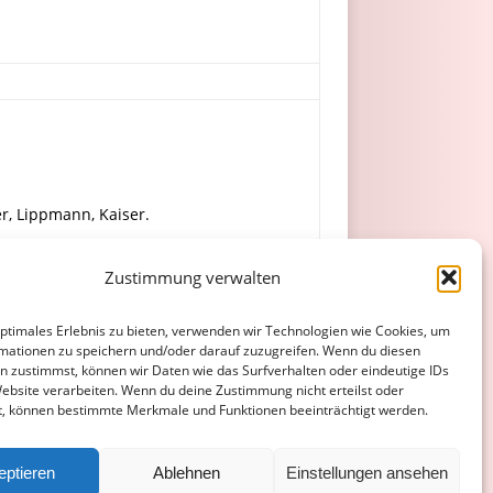
er, Lippmann, Kaiser.
Zustimmung verwalten
p, L. Müller, K. Wolf.
optimales Erlebnis zu bieten, verwenden wir Technologien wie Cookies, um
mationen zu speichern und/oder darauf zuzugreifen. Wenn du diesen
n zustimmst, können wir Daten wie das Surfverhalten oder eindeutige IDs
Website verarbeiten. Wenn du deine Zustimmung nicht erteilst oder
t, können bestimmte Merkmale und Funktionen beeinträchtigt werden.
ATENSCHUTZERKLÄRUNG
COOKIE-RICHTLINIE (EU)
eptieren
Ablehnen
Einstellungen ansehen