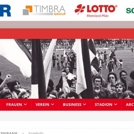
FRAUEN
VEREIN
BUSINESS
STADION
ARC
TENBANK
Spielinfo