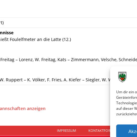
t)
mnisse
ießt Foulelfmeter an die Latte (12.)
 Freitag – Lorenz, W. Freitag, Kats – Zimmermann, Velsche, Schneid
. Ruppert – K. Völker, F. Fries, A. Kiefer – Siegler, W. Winkler, Philip
Um dir ein 
Geräteinfor
Technologie
Mannschaften anzeigen
auf dieser 
zurückziehs
IMPRESSUM
KONTAKTFORMULAR
D
Akz