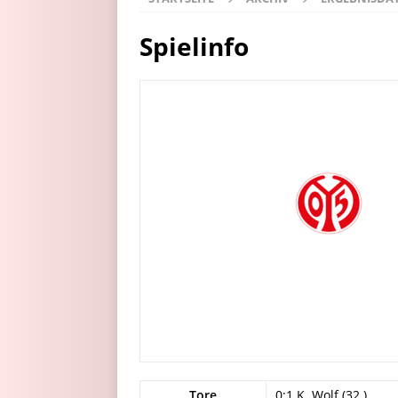
Spielinfo
Tore
0:1 K. Wolf (32.)