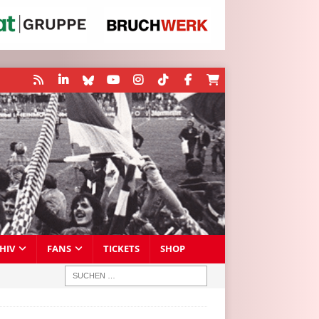
HIV
FANS
TICKETS
SHOP