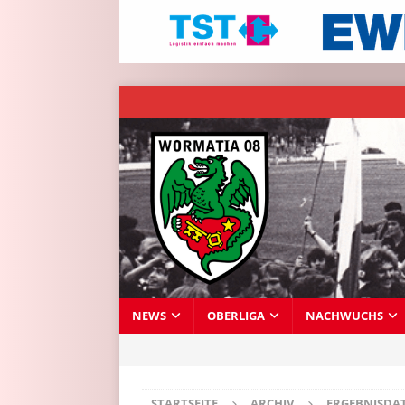
NEWS
OBERLIGA
NACHWUCHS
STARTSEITE
ARCHIV
ERGEBNISDA